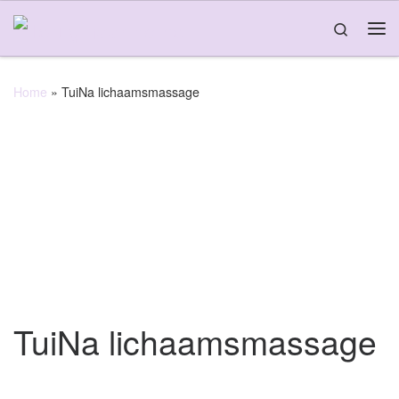
Skip to content
Search
Home
»
TuiNa lichaamsmassage
TuiNa lichaamsmassage