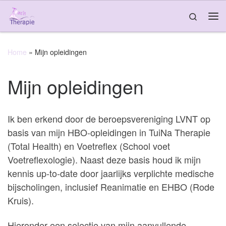
Skip to content
Search
Me
Home
»
Mijn opleidingen
Mijn opleidingen
Ik ben erkend door de beroepsvereniging LVNT op
basis van mijn HBO-opleidingen in TuiNa Therapie
(Total Health) en Voetreflex (School voet
Voetreflexologie). Naast deze basis houd ik mijn
kennis up-to-date door jaarlijks verplichte medische
bijscholingen, inclusief Reanimatie en EHBO (Rode
Kruis).
Hieronder een selectie van mijn aanvullende