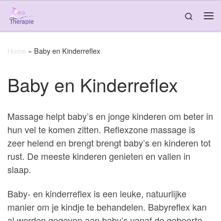
Skip to content
Search
Me
Home
»
Baby en Kinderreflex
Baby en Kinderreflex
Massage helpt baby’s en jonge kinderen om beter in
hun vel te komen zitten. Reflexzone massage is
zeer helend en brengt brengt baby’s en kinderen tot
rust. De meeste kinderen genieten en vallen in
slaap.
Baby- en kinderreflex is een leuke, natuurlijke
manier om je kindje te behandelen. Babyreflex kan
al worden gegeven aan baby’s vanaf de geboorte.